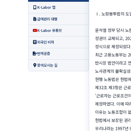
K-Labor 앱
Ⅰ. 노랑봉투법의 도
급여관리 대행
윤석열 정부 당시 노
K-Labor 유튜브
정권이 교체되고, 20
외국인 비자
정식으로 제정되었다. 
번역공증
최근 고용노동부는 2
반시장 법안이라고 연
찾아오시는 길
노사관계의 불확실성으
현행 노동법은 헌법에
제32조 제3항은 근
‘근로자는 근로조건의
제정하였다. 이에 따
이유는 노동조합이 없
헌법에서 보장된 권리
우리나라는 1997년