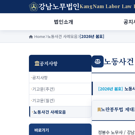
강남노무법인
KangNam Labor Law 
법인소개
공지
Home
노동사건 사례모음
[2026년 봄호]
노동사건
공지사항
공지사항
노동사
기고문(주간)
[2026년 봄호]
기고문(월간)
노란봉투법 제대
노동사건 사례모음
바로가기
정봉수 노무사 / 강