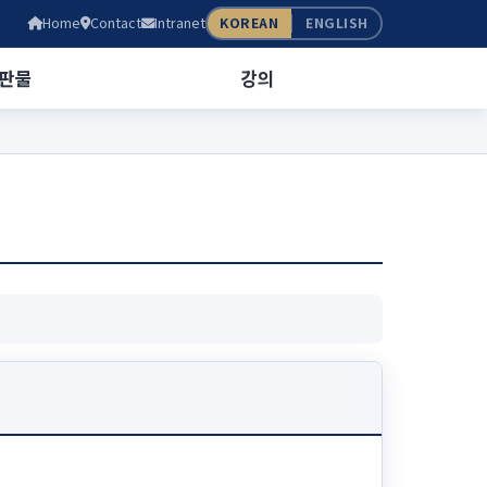
Home
Contact
Intranet
KOREAN
ENGLISH
판물
강의