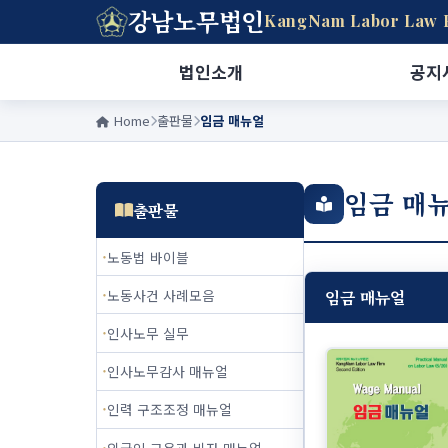
강남노무법인
KangNam Labor Law 
법인소개
공지
Home
출판물
임금 매뉴얼
임금 매
출판물
노동법 바이블
노동사건 사례모음
임금 매뉴얼
인사노무 실무
인사노무감사 매뉴얼
인력 구조조정 매뉴얼
외국인 고용과 비자 매뉴얼